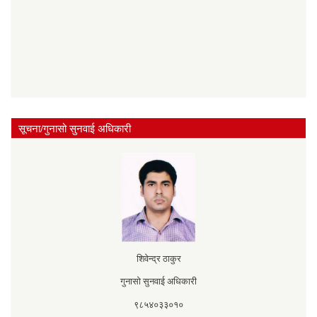
सूचना/गुनासो सुनवाई अधिकारी
शिवेन्द्र ठाकुर
गुनासो सुनवाई अधिकारी
९८५४०३३०१०