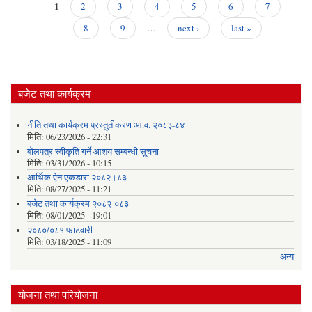
ल
1
2
3
4
5
6
7
प्रश्
Pages
आव
8
9
…
next ›
last »
आव्
सम्ब
सू
बजेट तथा कार्यक्रम
नीति तथा कार्यक्रम प्रस्तुतीकरण आ.व. २०८३-८४
मिति:
06/23/2026 - 22:31
बोलपत्र स्वीकृति गर्ने आशय सम्बन्धी सूचना
मिति:
03/31/2026 - 10:15
आर्थिक ऐन एकडारा २०८२।८३
मिति:
08/27/2025 - 11:21
बजेट तथा कार्यक्रम २०८२-०८३
मिति:
08/01/2025 - 19:01
२०८०/०८१ फाटवारी
मिति:
03/18/2025 - 11:09
अन्य
योजना तथा परियोजना