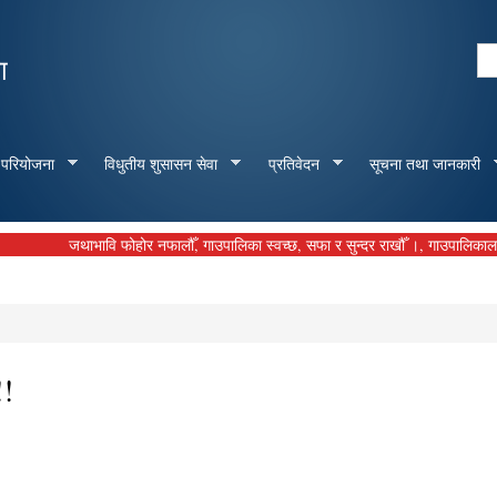
Skip to
main
Se
ा
content
Search form
 परियोजना
विधुतीय शुसासन सेवा
प्रतिवेदन
सूचना तथा जानकारी
जथाभावि फोहोर नफालौँ, गाउपालिका स्वच्छ, सफा र सुन्दर राखौँ ।, गाउपालिकालाई बुझाउन
!!