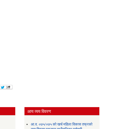
आय व्यय विवरण
आ.व. ०७५/०७५ को खर्च महिला विकास तफ्रको